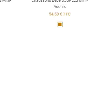
 Mini-
Chaussons Bébé SOUPLES Mini-
Adonis
54,50 €
TTC
Marron