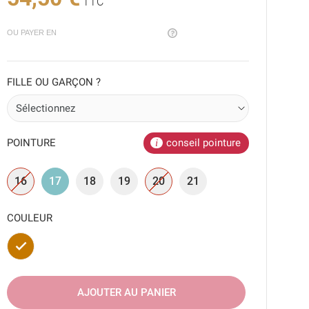
TTC
OU PAYER EN
FILLE OU GARÇON ?
POINTURE
conseil pointure
16
17
18
19
20
21
COULEUR
Marron
AJOUTER AU PANIER