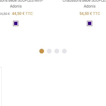
sons Bébé SOUPLES Mini-
Chaussons Bébé SOUPLES
Adonis
Adonis
44,50 €
TTC
54,50 €
TTC
54,50 €
Marine
Marine