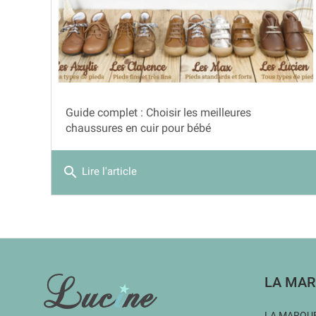
Guide complet : Choisir les meilleures
chaussures en cuir pour bébé
search
Lire l'article
INFORMATIONS
LA MAR
LA MARQUE