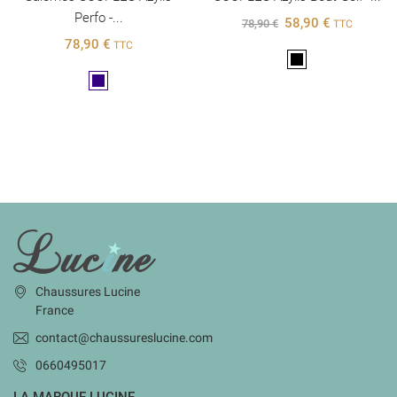
Perfo -...
58,90 €
78,90 €
TTC
78,90 €
TTC
Noir
Marine
INFORMATIONS
Chaussures Lucine
France
contact@chaussureslucine.com
0660495017