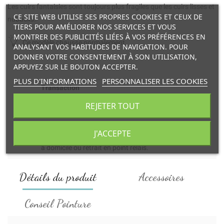
Les cuirs fantaisies sont toujours plus fragiles que les cuirs lisses et
CE SITE WEB UTILISE SES PROPRES COOKIES ET CEUX DE
nubucks.
TIERS POUR AMÉLIORER NOS SERVICES ET VOUS
MONTRER DES PUBLICITÉS LIÉES À VOS PRÉFÉRENCES EN
Ce modèle chausse normalement.
ANALYSANT VOS HABITUDES DE NAVIGATION. POUR
DONNER VOTRE CONSENTEMENT À SON UTILISATION,
APPUYEZ SUR LE BOUTON ACCEPTER.
PLUS D'INFORMATIONS
PERSONNALISER LES COOKIES
Transaction
et paiement en ligne 100% sécurisés.
REJETER TOUT
Livraison
J'ACCEPTE
à domicile ou retrait en point relais.
Détails du produit
Accessoires
Conseil Pointure