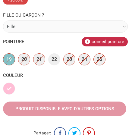
- 20,00 €
FILLE OU GARÇON ?
POINTURE
conseil pointure
19
20
21
22
23
24
25
COULEUR
Rose
PRODUIT DISPONIBLE AVEC D'AUTRES OPTIONS
Partager: