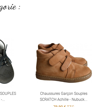
gorie :
OUPLES
Chaussures Garçon Souples
SCRATCH Achille - Nubuck...
79,90 €
TTC