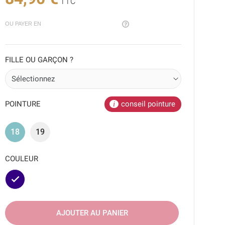
TTC
OU PAYER EN
FILLE OU GARÇON ?
POINTURE
conseil pointure
18
19
COULEUR
Marine
AJOUTER AU PANIER