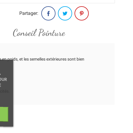
Partager:
Conseil Pointure
 en poids, et les semelles extérieures sont bien
À
OUR
E
cités.