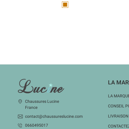
Marron
INFORMATIONS
LA MAR
LA MARQUE
Chaussures Lucine
CONSEIL P
France
LIVRAISON
contact@chaussureslucine.com
0660495017
CONTACTE