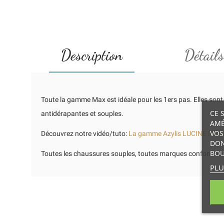
Description
Détails
Toute la gamme Max est idéale pour les 1ers pas. Elles sont e
CE 
antidérapantes et souples.
AMÉ
VOS
Découvrez notre vidéo/tuto:
La gamme Azylis LUCINE idéal
DON
BOU
Toutes les chaussures souples, toutes marques confondues, de
PLU