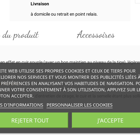
Livraison
à domicile ou retrait en point relais.
 du produit
Accessoires
n effet en cuir souple (avec un bon maintien au niveau de la tige), légères
SITE WEB UTILISE SES PROPRES COOKIES ET CEUX DE TIERS POUR
LIORER NOS SERVICES ET VOUS MONTRER DES PUBLICITÉS LIÉES 
 PRÉFÉRENCES EN ANALYSANT VOS HABITUDES DE NAVIGATION. P
e 1ers pas
NER VOTRE CONSENTEMENT À SON UTILISATION, APPUYEZ SUR L
TON ACCEPTER.
mandent plus d'entretien de cirage, le cuir et la semelle étant plus solli
S D'INFORMATIONS
PERSONNALISER LES COOKIES
REJETER TOUT
J'ACCEPTE