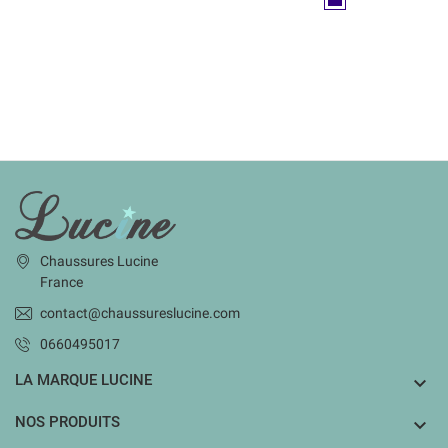
INFORMATIONS
Chaussures Lucine
France
contact@chaussureslucine.com
0660495017
LA MARQUE LUCINE

NOS PRODUITS
