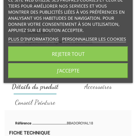
Ce modèle chausse normalement.
TIERS POUR AMÉLIORER NOS SERVICES ET VOUS
MONTRER DES PUBLICITÉS LIÉES À VOS PRÉFÉRENCES EN
ANALYSANT VOS HABITUDES DE NAVIGATION. POUR
DONNER VOTRE CONSENTEMENT À SON UTILISATION,
APPUYEZ SUR LE BOUTON ACCEPTER.
Transaction
PLUS D'INFORMATIONS
PERSONNALISER LES COOKIES
et paiement en ligne 100% sécurisés.
REJETER TOUT
Livraison
à domicile ou retrait en point relais.
J'ACCEPTE
Détails du produit
Accessoires
Conseil Pointure
Référence
BBADOROYAL18
FICHE TECHNIQUE