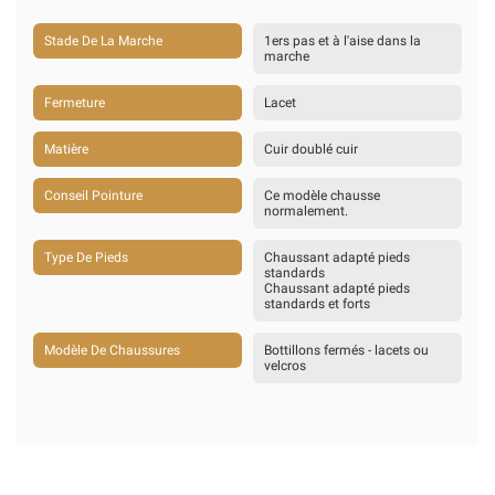
Stade De La Marche
1ers pas et à l'aise dans la
marche
Fermeture
Lacet
Matière
Cuir doublé cuir
Conseil Pointure
Ce modèle chausse
normalement.
Type De Pieds
Chaussant adapté pieds
standards
Chaussant adapté pieds
standards et forts
Modèle De Chaussures
Bottillons fermés - lacets ou
velcros