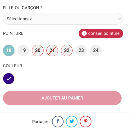
FILLE OU GARÇON ?
POINTURE
conseil pointure
18
19
20
21
22
23
24
COULEUR
Marine
AJOUTER AU PANIER
Partager: