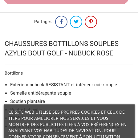
Partager:
CHAUSSURES BOTTILLONS SOUPLES
AZYLIS BOUT GOLF - NUBUCK ROSE
Bottillons
Extérieur nubuck RESISTANT et intérieur cuir souple
Semelle antidérapante souple
Soutien plantaire
Renfort cheville
CE SITE WEB UTILISE SES PROPRES COOKIES ET CEUX DE
TIERS POUR AMÉLIORER NOS SERVICES ET VOUS
Résistante mais légère en poids
MONTRER DES PUBLICITÉS LIÉES À VOS PRÉFÉRENCES EN
Lacets standards + cordons LIBERTY OFFERTS (choix
ANALYSANT VOS HABITUDES DE NAVIGATION. POUR
aléatoire du motif)
DONNER VOTRE CONSENTEMENT À SON UTILISATION,