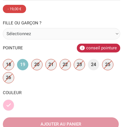
- 19,00 €
FILLE OU GARÇON ?
POINTURE
conseil pointure
18
19
20
21
22
23
24
25
26
COULEUR
Rose
AJOUTER AU PANIER