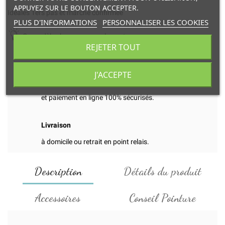
APPUYEZ SUR LE BOUTON ACCEPTER.
Idéales 1ers pas et marche confirmée
PLUS D'INFORMATIONS
PERSONNALISER LES COOKIES
Ce modèle chausse normalement.
REJETER TOUT
J'ACCEPTE
Transaction
et paiement en ligne 100% sécurisés.
Livraison
à domicile ou retrait en point relais.
Description
Détails du produit
Accessoires
Conseil Pointure