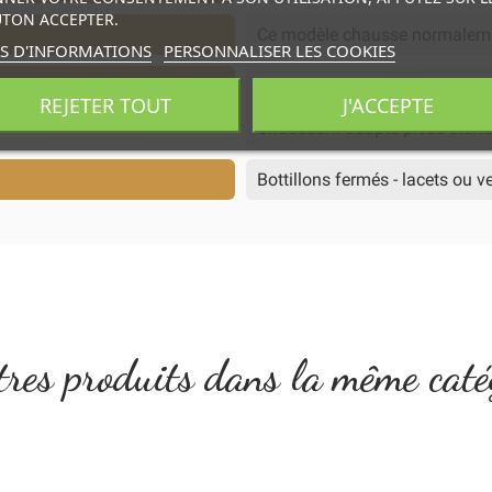
TON ACCEPTER.
Ce modèle chausse normalem
S D'INFORMATIONS
PERSONNALISER LES COOKIES
Chaussant adapté pieds stan
REJETER TOUT
J'ACCEPTE
Chaussant adapté pieds standa
Chaussant adapté pieds standa
Bottillons fermés - lacets ou v
res produits dans la même caté