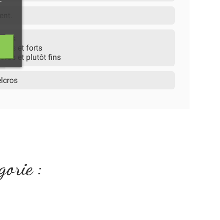
ent.
dards
rds et forts
rds et plutôt fins
elcros
gorie :