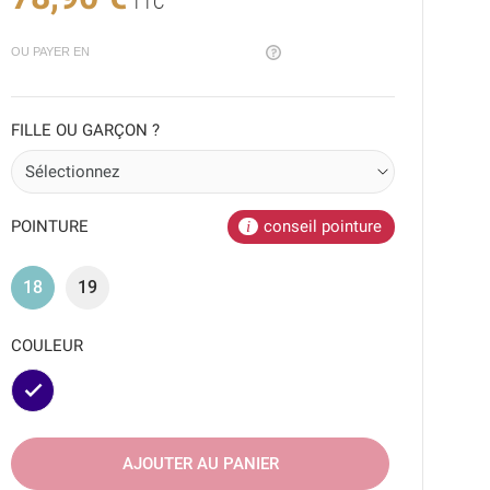
TTC
OU PAYER EN
FILLE OU GARÇON ?
POINTURE
conseil pointure
18
19
COULEUR
Marine
AJOUTER AU PANIER