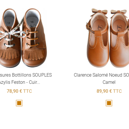
sures Bottillons SOUPLES
Clarence Salomé Noeud S
zylis Feston - Cuir...
Camel
78,90 €
TTC
89,90 €
TTC
Marron
Marron