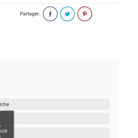
Partager:
arche
À
OUR
E