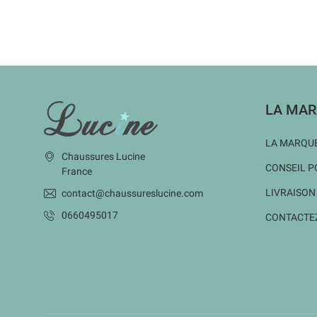
INFORMATIONS
LA MAR
LA MARQUE
Chaussures Lucine
CONSEIL P
France
LIVRAISON
contact@chaussureslucine.com
0660495017
CONTACTE