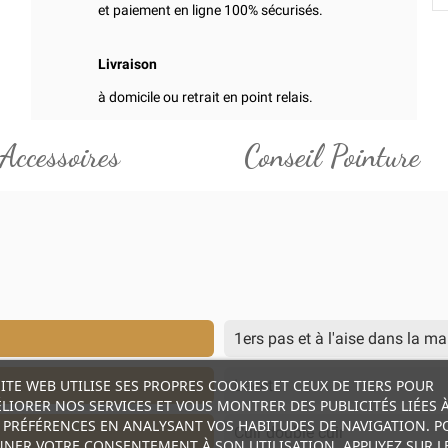
et paiement en ligne 100% sécurisés.
Livraison
à domicile ou retrait en point relais.
Accessoires
Conseil Pointure
1ers pas et à l'aise dans la m
SITE WEB UTILISE SES PROPRES COOKIES ET CEUX DE TIERS POUR
Lacet
LIORER NOS SERVICES ET VOUS MONTRER DES PUBLICITÉS LIÉES 
 PRÉFÉRENCES EN ANALYSANT VOS HABITUDES DE NAVIGATION. P
Cuir doublé cuir
NER VOTRE CONSENTEMENT À SON UTILISATION, APPUYEZ SUR L