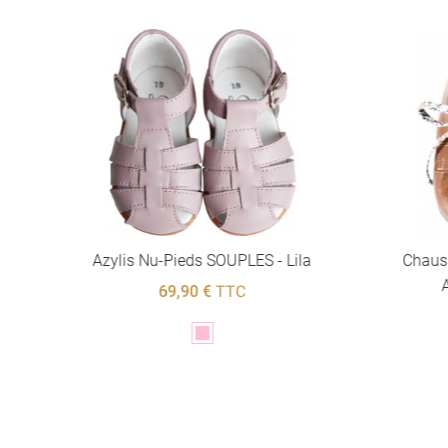
S
Azylis Nu-Pieds SOUPLES - Lila
Chaus
A
69,90 €
TTC
Rose