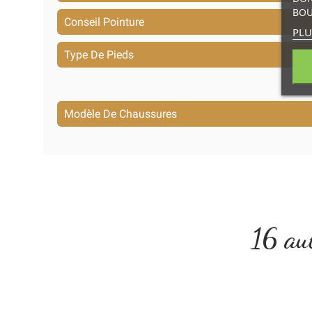
BOU
Conseil Pointure
PLU
Type De Pieds
Modèle De Chaussures
16 aut