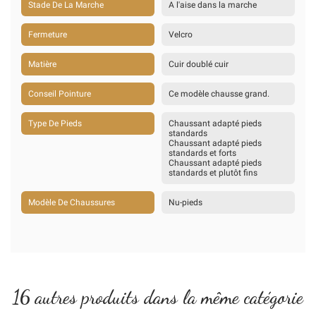
Stade De La Marche
A l'aise dans la marche
Fermeture
Velcro
Matière
Cuir doublé cuir
Conseil Pointure
Ce modèle chausse grand.
Type De Pieds
Chaussant adapté pieds
standards
Chaussant adapté pieds
standards et forts
Chaussant adapté pieds
standards et plutôt fins
Modèle De Chaussures
Nu-pieds
16 autres produits dans la même catégorie