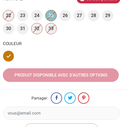
22
23
24
25
26
27
28
29
30
31
32
33
COULEUR
Marron
PRODUIT DISPONIBLE AVEC D'AUTRES OPTIONS
Partager: