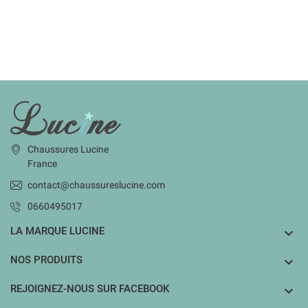
INFORMATIONS
Chaussures Lucine
France
contact@chaussureslucine.com
0660495017
LA MARQUE LUCINE

NOS PRODUITS

REJOIGNEZ-NOUS SUR FACEBOOK
