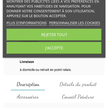
MONTRER DES PUBLICITÉS LIÉES À VOS PRÉFÉRENCES EN
L'élégance jusqu'au bout de pieds tout en offrant un excellent
ANALYSANT VOS HABITUDES DE NAVIGATION. POUR
maintien.
DONNER VOTRE CONSENTEMENT À SON UTILISATION,
APPUYEZ SUR LE BOUTON ACCEPTER.
Ce modèle chausse normalement.
PLUS D'INFORMATIONS
PERSONNALISER LES COOKIES
REJETER TOUT
Transaction
J'ACCEPTE
et paiement en ligne 100% sécurisés.
Livraison
à domicile ou retrait en point relais.
Description
Détails du produit
Accessoires
Conseil Pointure