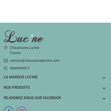
INFORMATIONS
Chaussures Lucine
France
contact@chaussureslucine.com
0660495017
LA MARQUE LUCINE

NOS PRODUITS

REJOIGNEZ-NOUS SUR FACEBOOK
