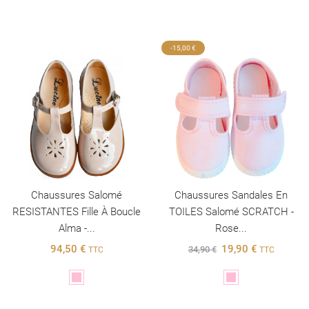
-15,00 €
Chaussures Salomé
Chaussures Sandales En
RESISTANTES Fille À Boucle
TOILES Salomé SCRATCH -
Alma -...
Rose...
94,50 €
19,90 €
34,90 €
TTC
TTC
Rose
Rose