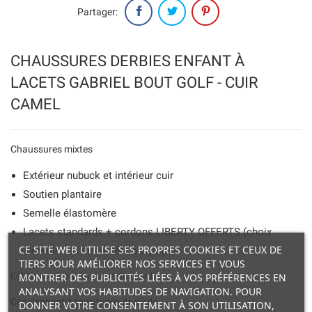
Partager:
CHAUSSURES DERBIES ENFANT À
LACETS GABRIEL BOUT GOLF - CUIR
CAMEL
Chaussures mixtes
Extérieur nubuck et intérieur cuir
Soutien plantaire
Semelle élastomère
Lacets standards + cordons LIBERTY OFFERTS (choix
CE SITE WEB UTILISE SES PROPRES COOKIES ET CEUX DE
aléatoire du motif) fille ou garçon
TIERS POUR AMÉLIORER NOS SERVICES ET VOUS
L'élégance jusqu'au bout des pieds.
MONTRER DES PUBLICITÉS LIÉES À VOS PRÉFÉRENCES EN
ANALYSANT VOS HABITUDES DE NAVIGATION. POUR
Conviennent à tous types de pieds.
DONNER VOTRE CONSENTEMENT À SON UTILISATION,