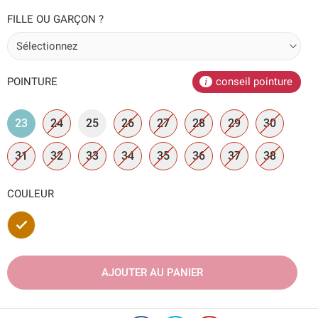
FILLE OU GARÇON ?
POINTURE
conseil pointure
23
24
25
26
27
28
29
30
31
32
33
34
35
36
37
38
COULEUR
Marron
AJOUTER AU PANIER