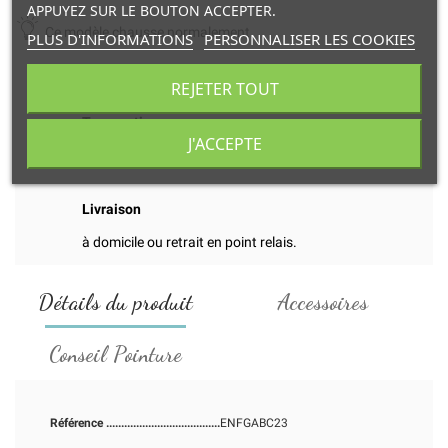
APPUYEZ SUR LE BOUTON ACCEPTER.
Ce modèle chausse normalement.
PLUS D'INFORMATIONS
PERSONNALISER LES COOKIES
REJETER TOUT
Transaction
J'ACCEPTE
et paiement en ligne 100% sécurisés.
Livraison
à domicile ou retrait en point relais.
Détails du produit
Accessoires
Conseil Pointure
Référence
ENFGABC23