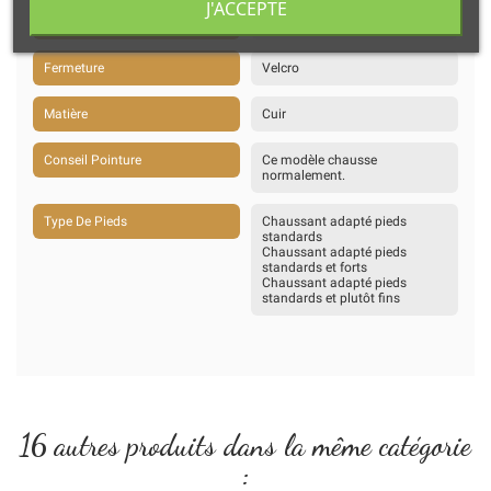
J'ACCEPTE
Stade De La Marche
A l'aise dans la marche
Fermeture
Velcro
Matière
Cuir
Conseil Pointure
Ce modèle chausse
normalement.
Type De Pieds
Chaussant adapté pieds
standards
Chaussant adapté pieds
standards et forts
Chaussant adapté pieds
standards et plutôt fins
16 autres produits dans la même catégorie
: