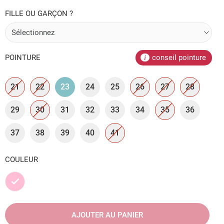
FILLE OU GARÇON ?
POINTURE
conseil pointure
21
22
23
24
25
26
27
28
29
30
31
32
33
34
35
36
37
38
39
40
41
COULEUR
Rose
AJOUTER AU PANIER