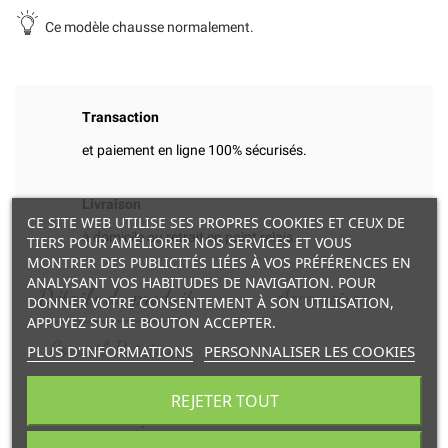
Ce modèle chausse normalement.
Transaction
et paiement en ligne 100% sécurisés.
Livraison
CE SITE WEB UTILISE SES PROPRES COOKIES ET CEUX DE
à domicile ou retrait en point relais.
TIERS POUR AMÉLIORER NOS SERVICES ET VOUS
MONTRER DES PUBLICITÉS LIÉES À VOS PRÉFÉRENCES EN
ANALYSANT VOS HABITUDES DE NAVIGATION. POUR
Détails du produit
Accessoires
DONNER VOTRE CONSENTEMENT À SON UTILISATION,
APPUYEZ SUR LE BOUTON ACCEPTER.
Conseil Pointure
PLUS D'INFORMATIONS
PERSONNALISER LES COOKIES
REJETER TOUT
FICHE TECHNIQUE