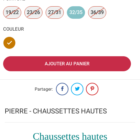
19/22
23/26
27/31
32/35
36/39
COULEUR
Marron
AJOUTER AU PANIER
Partager:
PIERRE - CHAUSSETTES HAUTES
Chaussettes hautes