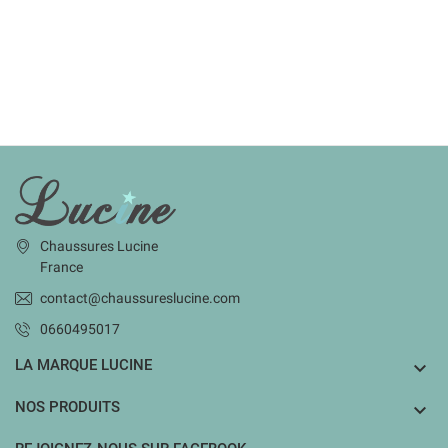
INFORMATIONS
Chaussures Lucine
France
contact@chaussureslucine.com
0660495017
LA MARQUE LUCINE

NOS PRODUITS
