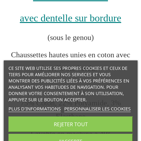
avec dentelle sur bordure
(sous le genou)
Chaussettes hautes unies en coton avec
dentelle sur bordure
CE SITE WEB UTILISE SES PROPRES COOKIES ET CEUX DE
TIERS POUR AMÉLIORER NOS SERVICES ET VOUS
MONTRER DES PUBLICITÉS LIÉES À VOS PRÉFÉRENCES EN
ANALYSANT VOS HABITUDES DE NAVIGATION. POUR
DONNER VOTRE CONSENTEMENT À SON UTILISATION,
APPUYEZ SUR LE BOUTON ACCEPTER.
75% Coton, 22% Polyamide, 3%
PLUS D'INFORMATIONS
PERSONNALISER LES COOKIES
Elasthane
REJETER TOUT
Lavable en machine à 40°