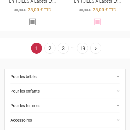
En TOILES À Lacets Et...
En TOILES À Lacets Et...
28,00 €
28,00 €
TTC
TTC
38,90 €
38,90 €
Gris
Rose
…
1
2
3
19

keyboard_arrow_down
Pour les bébés
keyboard_arrow_down
Pour les enfants
keyboard_arrow_down
Pour les femmes
keyboard_arrow_down
Accessoires