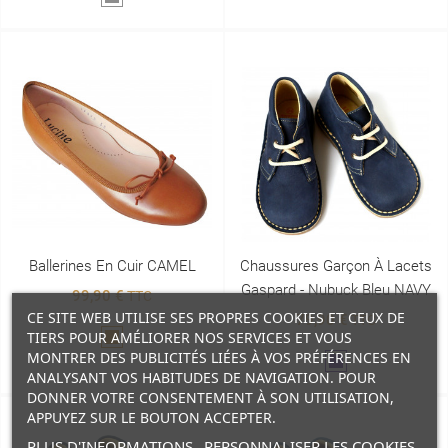
Ballerines En Cuir CAMEL
Chaussures Garçon À Lacets
Gaspard - Nubuck Bleu NAVY
99,90 €
TTC
CE SITE WEB UTILISE SES PROPRES COOKIES ET CEUX DE
79,90 €
TTC
TIERS POUR AMÉLIORER NOS SERVICES ET VOUS
Marron
MONTRER DES PUBLICITÉS LIÉES À VOS PRÉFÉRENCES EN
Marine
ANALYSANT VOS HABITUDES DE NAVIGATION. POUR
DONNER VOTRE CONSENTEMENT À SON UTILISATION,
APPUYEZ SUR LE BOUTON ACCEPTER.
PLUS D'INFORMATIONS
PERSONNALISER LES COOKIES