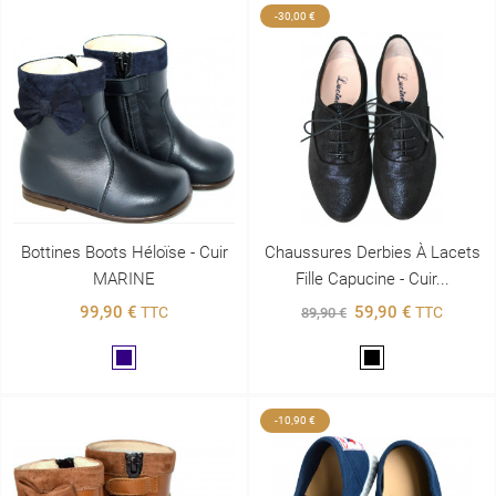
-30,00 €
Bottines Boots Héloïse - Cuir
Chaussures Derbies À Lacets
MARINE
Fille Capucine - Cuir...
99,90 €
59,90 €
TTC
TTC
89,90 €
Marine
Noir
-10,90 €