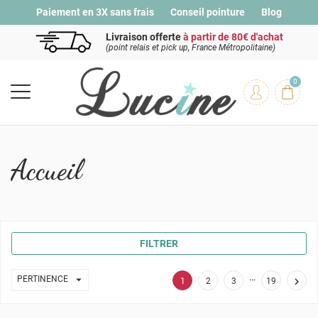
Paiement en 3X sans frais
Conseil pointure
Blog
Livraison offerte
à partir de 80€ d'achat
(point relais et pick up, France Métropolitaine)
0
Accueil
FILTRER
…

PERTINENCE

1
2
3
19