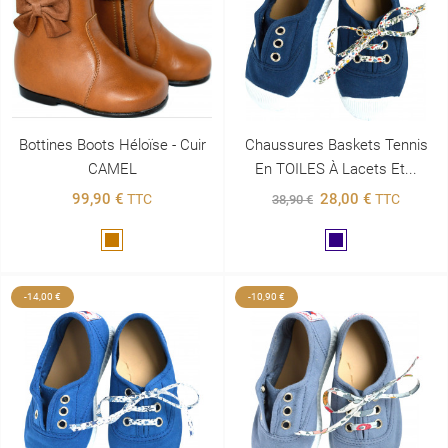
Bottines Boots Héloïse - Cuir
Chaussures Baskets Tennis
CAMEL
En TOILES À Lacets Et...
99,90 €
28,00 €
TTC
TTC
38,90 €
Marron
Marine
-14,00 €
-10,90 €