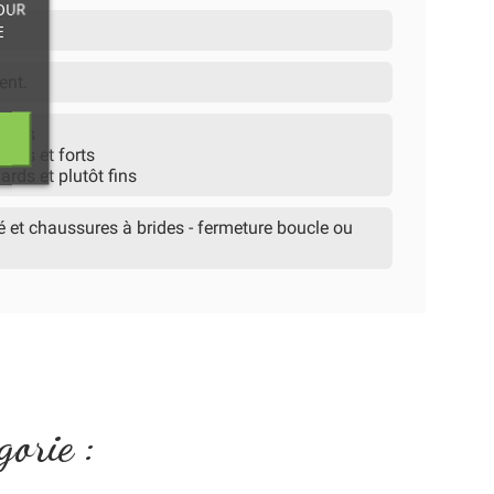
OUR
E
ent.
dards
rds et forts
rds et plutôt fins
 et chaussures à brides - fermeture boucle ou
gorie :