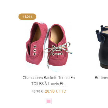
-15,00 €
s
Chaussures Baskets Tennis En
Bottines
TOILES À Lacets Et...
28,90 €
TTC
43,90 €
Rose