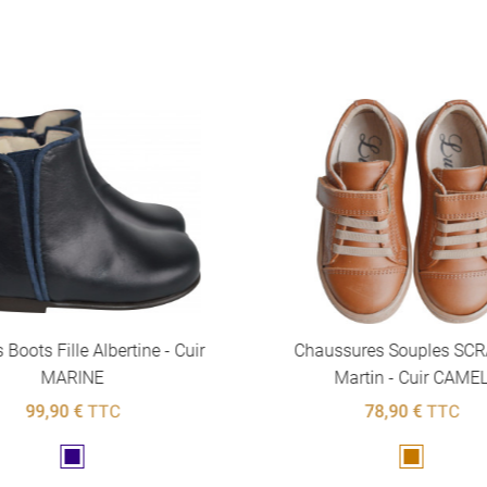
 Boots Fille Albertine - Cuir
Chaussures Souples SC
MARINE
Martin - Cuir CAME
99,90 €
TTC
78,90 €
TTC
Marine
Marron