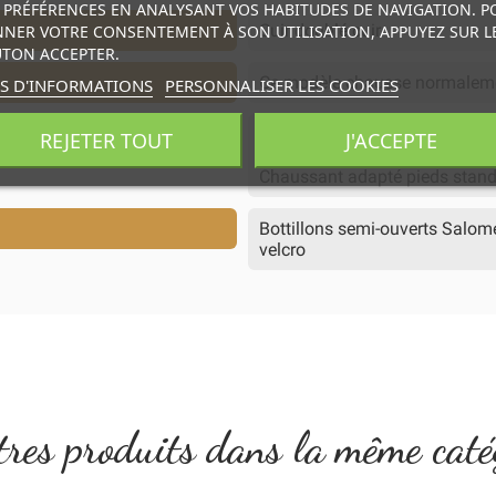
 PRÉFÉRENCES EN ANALYSANT VOS HABITUDES DE NAVIGATION. P
Cuir doublé cuir
NER VOTRE CONSENTEMENT À SON UTILISATION, APPUYEZ SUR L
TON ACCEPTER.
Ce modèle chausse normalem
S D'INFORMATIONS
PERSONNALISER LES COOKIES
Chaussant adapté pieds stan
REJETER TOUT
J'ACCEPTE
Chaussant adapté pieds standa
Chaussant adapté pieds standa
Bottillons semi-ouverts Salomé
velcro
res produits dans la même caté