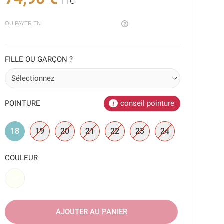
TTC
OU PAYER EN
FILLE OU GARÇON ?
POINTURE
conseil pointure
18
19
20
21
22
23
24
COULEUR
Blanc
AJOUTER AU PANIER