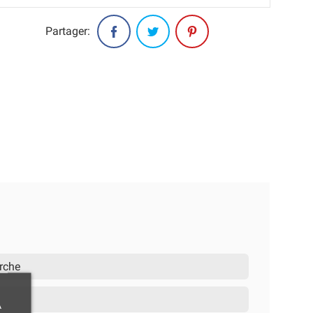
Partager:
arche
À