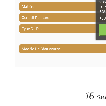
VOS
Matière
DON
BOU
Conseil Pointure
PLU
Type De Pieds
Modèle De Chaussures
16 aut