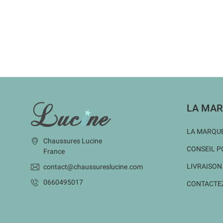
INFORMATIONS
LA MAR
LA MARQUE
Chaussures Lucine
CONSEIL P
France
LIVRAISON
contact@chaussureslucine.com
0660495017
CONTACTE