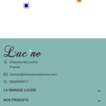
Marron
Marine
INFORMATIONS
Chaussures Lucine
France
contact@chaussureslucine.com
0660495017
LA MARQUE LUCINE

NOS PRODUITS
