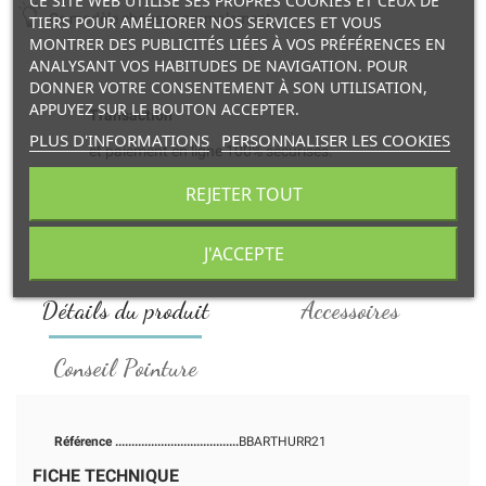
CE SITE WEB UTILISE SES PROPRES COOKIES ET CEUX DE
Ce modèle chausse normalement.
TIERS POUR AMÉLIORER NOS SERVICES ET VOUS
MONTRER DES PUBLICITÉS LIÉES À VOS PRÉFÉRENCES EN
ANALYSANT VOS HABITUDES DE NAVIGATION. POUR
DONNER VOTRE CONSENTEMENT À SON UTILISATION,
APPUYEZ SUR LE BOUTON ACCEPTER.
Transaction
PLUS D'INFORMATIONS
PERSONNALISER LES COOKIES
et paiement en ligne 100% sécurisés.
REJETER TOUT
Livraison
à domicile ou retrait en point relais.
J'ACCEPTE
Détails du produit
Accessoires
Conseil Pointure
Référence
BBARTHURR21
FICHE TECHNIQUE