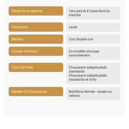
Stade De La Marche
1ers pas et à l'aise dans la
marche
Fermeture
Lacet
Matière
Cuir doublé cuir
Conseil Pointure
Ce modèle chausse
normalement.
Type De Pieds
Chaussant adapté pieds
standards
Chaussant adapté pieds
standards et forts
Modèle De Chaussures
Bottillons fermés - lacets ou
velcros