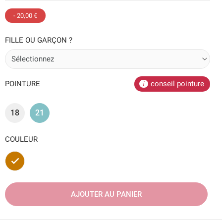
- 20,00 €
FILLE OU GARÇON ?
POINTURE
conseil pointure
18
21
COULEUR
Marron
AJOUTER AU PANIER