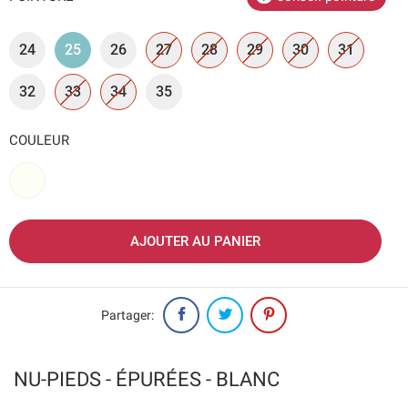
24
25
26
27
28
29
30
31
32
33
34
35
COULEUR
Blanc
AJOUTER AU PANIER
Partager:
NU-PIEDS - ÉPURÉES - BLANC