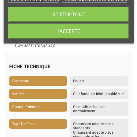
Livraison
à domicile ou retrait en point relais.
REJETER TOUT
Détails du produit
Accessoires
J'ACCEPTE
Conseil Pointure
FICHE TECHNIQUE
Fermeture
Boucle
Matière
Cuir fantaisie irisé - doublé cuir
Conseil Pointure
Ce modèle chausse
normalement.
Type De Pieds
Chaussant adapté pieds
standards
Chaussant adapté pieds
standards et forts