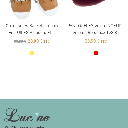
Chaussures Baskets Tennis
PANTOUFLES Velcro NOEUD -
En TOILES À Lacets Et...
Velours Bordeaux T23-31
28,00 €
38,90 €
38,90 €
TTC
TTC
Jaune
Rouge
INFORMATIONS
Chaussures Lucine